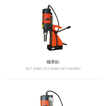
磁座鉆
SCY-35WO SCY-50WO SCY-50/2WO