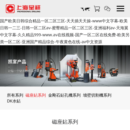
上
海
磁
国产欧美日韩综合精品一区二区三区-天天插天天操-www中文字幕-欧美
座
日韩一二三-日韩一区二区av-蜜臀精品一区二区三区-亚洲福利av-天海翼
鉆
中文字幕-久久精品999-www.av在线视频-国产一区二区在线免费-欧美另
生
类一区二区-亚洲国产精品综合-午夜黄色在线-av中文资源
產
廠
家-
上
海
呈
祥
機
所有系列
磁座鉆系列
金剛石鉆孔機系列
墻壁切割機系列
電
DK水鉆
設
備
磁座鉆系列