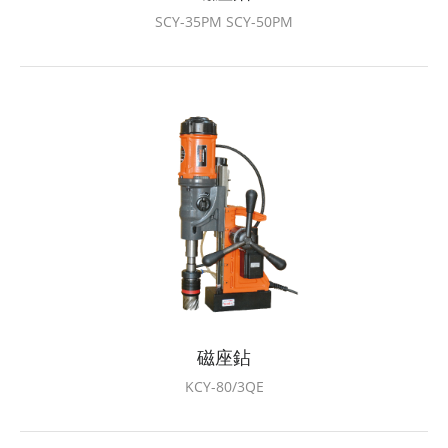
SCY-35PM SCY-50PM
磁座鉆
KCY-80/3QE