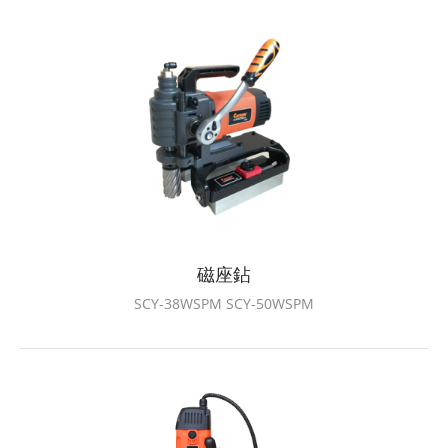
磁座鉆
SCY-38WSPM SCY-50WSPM