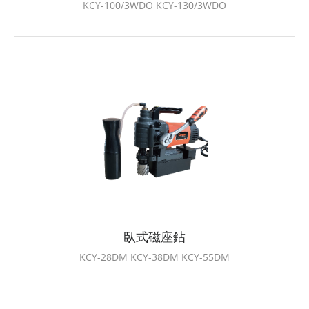
KCY-100/3WDO KCY-130/3WDO
臥式磁座鉆
KCY-28DM KCY-38DM KCY-55DM